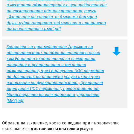
и местната администрация с цел предоставяне
на електронната административна услуга
„Извличане на справка за дължими данъци и
други публичноправни задължения и плащането
им по електронен път“.pdf
Заявление за присъединяване /промяна на
обстоятелства/ на административен орган
към Единната входна точка за електронни
плащания в централната и местната
администрация, чрез виртуален ПОС терминал
на доставчик на платежни услуги и/или чрез
използване на функционалността „Централен
виртуален ПОС терминал“, предоставяна от
Министерство на електронното управление
(МЕУ).pdf
Образец на заявление, което се подава при първоначално
включване на
доставчик на платежни услуги
.