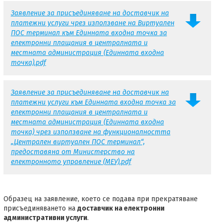
Заявление за присъединяване на доставчик на
платежни услуги чрез използване на Виртуален
ПОС терминал към Единната входна точка за
електронни плащания в централната и
местната администрация (Единната входна
точка).pdf
Заявление за присъединяване на доставчик на
платежни услуги към Единната входна точка за
електронни плащания в централната и
местната администрация (Единната входна
точка) чрез използване на функционалността
„Централен виртуален ПОС терминал“,
предоставяна от Министерство на
електронното управление (МЕУ).pdf
Образец на заявление, което се подава при прекратяване
присъединяването на
доставчик на електронни
административни услуги
.