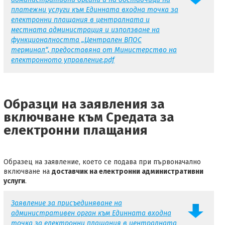
платежни услуги към Единната входна точка за
електронни плащания в централната и
местната администрация и използване на
функционалността „Централен ВПОС
терминал“, предоставяна от Министерство на
електронното управление.pdf
Образци на заявления за
включване към Средата за
електронни плащания
Образец на заявление, което се подава при първоначално
включване на
доставчик на електронни административни
услуги
.
Заявление за присъединяване на
административен орган към Единната входна
точка за електронни плащания в централната